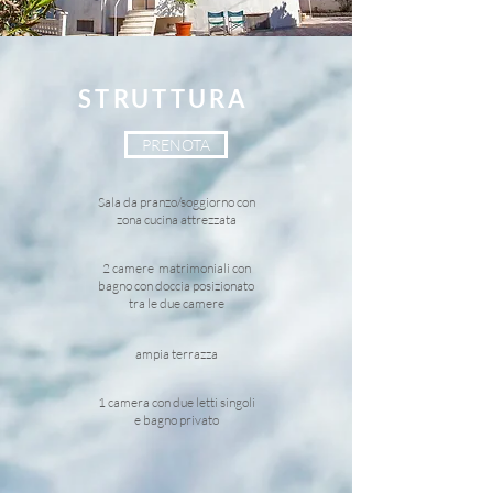
STRUTTURA
PRENOTA
Sala da pranzo/soggiorno con
zona cucina attrezzata
2 camere matrimoniali con
bagno con doccia posizionato
tra le due camere
ampia terrazza
1 camera con due letti singoli
e bagno privato