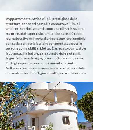
L'Appartamento Attico è il più prestigioso della
struttura, con spazi comodi e confortevoli, i suoi
ambienti spaziosi garantiscono una climatizzazione
naturale adatta per ristorarsi anche nelle più calde
giornate estive e si trova al primo piano raggiungibile
con scala a chiocciola anche con montascale per le
persone con mobilità ridotta . È arredato con gusto e
la zona cucina è attrezzata con stoviglie e utensili,
frigorifero, lavastoviglie, piano cottura a induzione.
Tutti gli impianti sono nuovissimi ed efficienti.
Nell'area comune esterna un ampio cortile recintato
consente ai bambini di giocare all'aperto in sicurezza.