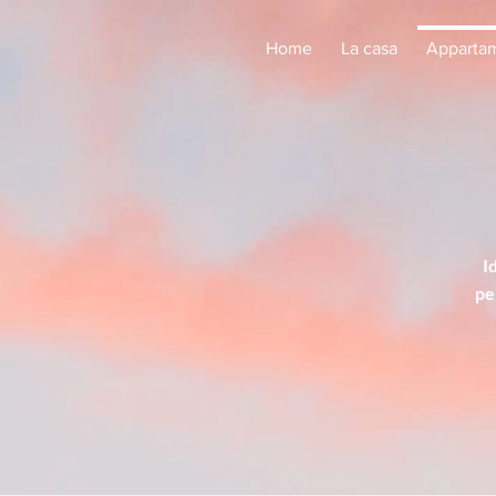
Home
La casa
Appartam
I
pe