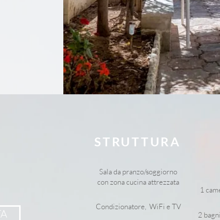
STRUTTURA
Sala da pranzo/soggiorno
con zona cucina attrezzata
1 came
Condizionatore, WiFi e TV
TA
2 bagni