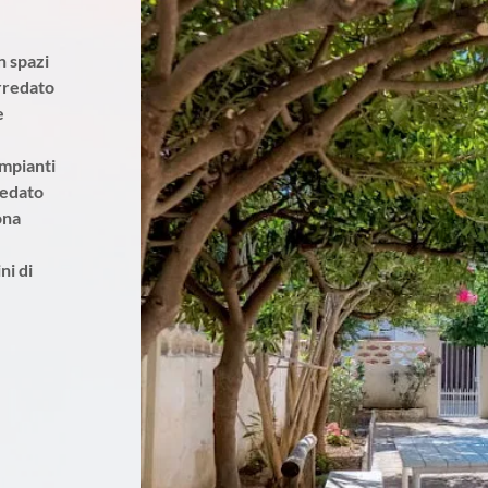
n spazi
arredato
e
impianti
redato
ona
ni di